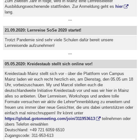
Zum zweiten Jahr in folge, wird in Mainz eine Lernreiseleiter
Ausbildungswochenende stattfinden. Zur Anmeldung geht es
hier
lang.
---
21.09.2020: Lernreise SoSe 2020 startet!
Trotzt Pandemie sind sehr viele Schulen dafür bereit unsere
Lernreisende aufzunehmen!
---
05.05.2020: Kreidestaub stellt sich online vor!
Kreidestaub Mainz stellt sich vor - über die Plattform von Campus
Mainz laden wir euch recht herzlich ein, am Dienstag, den 05.05 um 18
Uhr, vorbeizuschauen. My und Marcel stellen euch die
deutschlandweite Initiative Kreidestaub vor und was wir hier in Mainz
alles so anbieten. Über Lernreisen, Workshops und andere tolle
Formate versuchen wir aktiv die Lehrer*innenbildung zu erweitern und
freuen uns immer über neue Gesichter, die uns dabei unterstützen oder
einfach mal reinschnuppern! Ihr könnt unter
https://global.gotomeeting.com/join/311953613
teilnehmen oder
übers Telefon einwählen
Deutschland: +49 721 6059 6510
Zugangscode: 311-953-613