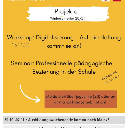
30.10.-02.11.: Ausbildungswochenende kommt nach Mainz!