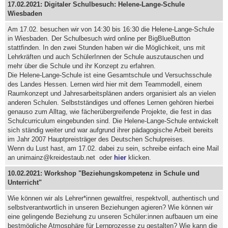
17.02.2021: Digitaler Schulbesuch: Helene-Lange-Schule
Wiesbaden
Am 17.02. besuchen wir von 14:30 bis 16:30 die Helene-Lange-Schule
in Wiesbaden. Der Schulbesuch wird online per BigBlueButton
stattfinden. In den zwei Stunden haben wir die Möglichkeit, uns mit
Lehrkräften und auch SchülerInnen der Schule auszutauschen und
mehr über die Schule und ihr Konzept zu erfahren.
Die Helene-Lange-Schule ist eine Gesamtschule und Versuchsschule
des Landes Hessen. Lernen wird hier mit dem Teammodell, einem
Raumkonzept und Jahresarbeitsplänen anders organisiert als an vielen
anderen Schulen. Selbstständiges und offenes Lernen gehören hierbei
genauso zum Alltag, wie fächerübergreifende Projekte, die fest in das
Schulcurriculum eingebunden sind. Die Helene-Lange-Schule entwickelt
sich ständig weiter und war aufgrund ihrer pädagogische Arbeit bereits
im Jahr 2007 Hauptpreisträger des Deutschen Schulpreises.
Wenn du Lust hast, am 17.02. dabei zu sein, schreibe einfach eine Mail
an unimainz@kreidestaub.net
oder
hier
klicken.
10.02.2021: Workshop "Beziehungskompetenz in Schule und
Unterricht"
Wie können wir als Lehrer*innen gewaltfrei, respektvoll, authentisch und
selbstverantwortlich in unseren Beziehungen agieren? Wie können wir
eine gelingende Beziehung zu unseren Schüler:innen aufbauen um eine
bestmögliche Atmosphäre für Lernprozesse zu gestalten? Wie kann die